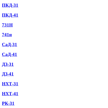
ПКД-31
ПКД-41
731Н
741н
СаД-31
СаД-41
ДЗ-31
ДЗ-41
НХТ-31
НХТ-41
РК-31