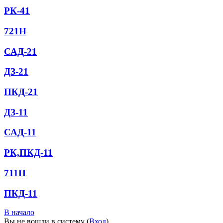
РК-41
721Н
САД-21
ДЗ-21
ПКД-21
ДЗ-11
САД-11
РК,ПКД-11
711Н
ПКД-11
В начало
Вы не вошли в систему (
Вход
)