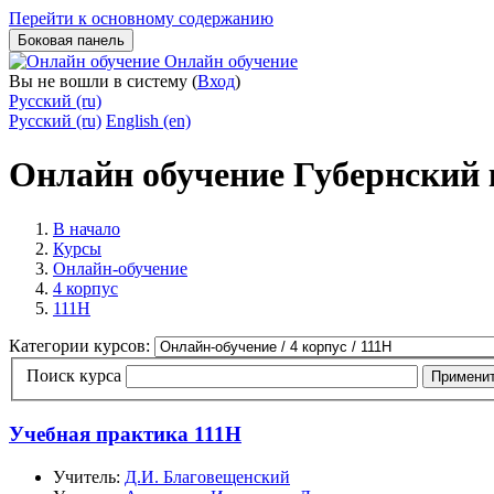
Перейти к основному содержанию
Боковая панель
Онлайн обучение
Вы не вошли в систему (
Вход
)
Русский ‎(ru)‎
Русский ‎(ru)‎
English ‎(en)‎
Онлайн обучение Губернский
В начало
Курсы
Онлайн-обучение
4 корпус
111Н
Категории курсов:
Поиск курса
Примени
Учебная практика 111Н
Учитель:
Д.И. Благовещенский